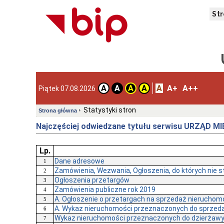
St
A
A+
A++
A
A
A
A
Piątek 07.08.2026
Statystyki stron
Strona główna
Najczęściej odwiedzane tytułu serwisu URZĄD M
Lp.
Dane adresowe
1
Zamówienia, Wezwania, Ogłoszenia, do których nie 
2
Ogłoszenia przetargów
3
Zamówienia publiczne rok 2019
4
A. Ogłoszenie o przetargach na sprzedaż nieruchom
5
A. Wykaz nieruchomości przeznaczonych do sprzed
6
Wykaz nieruchomości przeznaczonych do dzierżaw
7