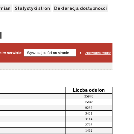
zmian
Statystyki stron
Deklaracja dostępności
H
i w serwisie:
zaawansowane
Liczba odsłon
35978
15848
9232
3451
3114
2705
1462