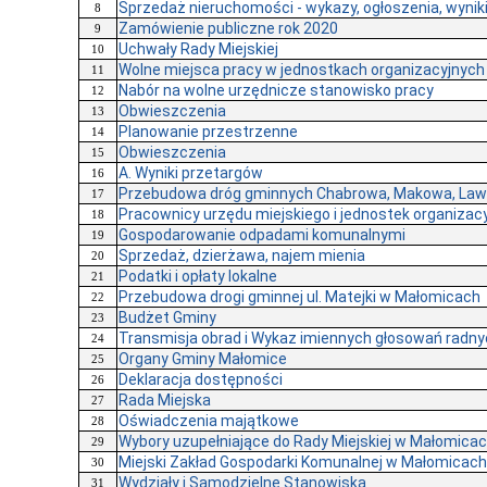
Sprzedaż nieruchomości - wykazy, ogłoszenia, wynik
8
Zamówienie publiczne rok 2020
9
Uchwały Rady Miejskiej
10
Wolne miejsca pracy w jednostkach organizacyjnych
11
Nabór na wolne urzędnicze stanowisko pracy
12
Obwieszczenia
13
Planowanie przestrzenne
14
Obwieszczenia
15
A. Wyniki przetargów
16
Przebudowa dróg gminnych Chabrowa, Makowa, Lawe
17
Pracownicy urzędu miejskiego i jednostek organizac
18
Gospodarowanie odpadami komunalnymi
19
Sprzedaż, dzierżawa, najem mienia
20
Podatki i opłaty lokalne
21
Przebudowa drogi gminnej ul. Matejki w Małomicach
22
Budżet Gminy
23
Transmisja obrad i Wykaz imiennych głosowań radn
24
Organy Gminy Małomice
25
Deklaracja dostępności
26
Rada Miejska
27
Oświadczenia majątkowe
28
Wybory uzupełniające do Rady Miejskiej w Małomicac
29
Miejski Zakład Gospodarki Komunalnej w Małomicach
30
Wydziały i Samodzielne Stanowiska
31