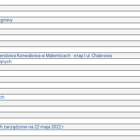
i
 gminy
ndowa Konwaliowa w Małomicach - etap I ul. Chabrowa
yjnych
ych
h zarządzone na 22 maja 2022 r.