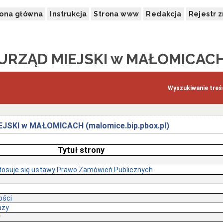
rona główna
Instrukcja
Strona www
Redakcja
Rejestr 
URZĄD MIEJSKI w MAŁOMICAC
Wyszukiwanie treśc
IEJSKI w MAŁOMICACH (malomice.bip.pbox.pl)
Tytuł strony
stosuje się ustawy Prawo Zamówień Publicznych
ości
aży
y