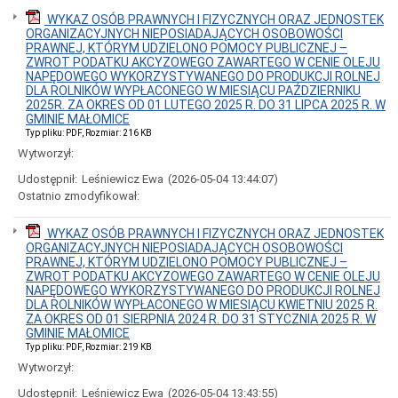
i
Samodzielne
WYKAZ OSÓB PRAWNYCH I FIZYCZNYCH ORAZ JEDNOSTEK
Stanowiska
ORGANIZACYJNYCH NIEPOSIADAJĄCYCH OSOBOWOŚCI
PRAWNEJ, KTÓRYM UDZIELONO POMOCY PUBLICZNEJ –
Nabór
ZWROT PODATKU AKCYZOWEGO ZAWARTEGO W CENIE OLEJU
na
NAPĘDOWEGO WYKORZYSTYWANEGO DO PRODUKCJI ROLNEJ
wolne
DLA ROLNIKÓW WYPŁACONEGO W MIESIĄCU PAŹDZIERNIKU
urzędnicze
2025R. ZA OKRES OD 01 LUTEGO 2025 R. DO 31 LIPCA 2025 R. W
stanowisko
GMINIE MAŁOMICE
pracy
Typ pliku: PDF, Rozmiar: 216 KB
Wolne
Wytworzył:
miejsca
pracy
Udostępnił:
Leśniewicz Ewa
(2026-05-04 13:44:07)
w
Ostatnio zmodyfikował:
jednostkach
organizacyjnych
gminy
WYKAZ OSÓB PRAWNYCH I FIZYCZNYCH ORAZ JEDNOSTEK
ORGANIZACYJNYCH NIEPOSIADAJĄCYCH OSOBOWOŚCI
Petycje,
PRAWNEJ, KTÓRYM UDZIELONO POMOCY PUBLICZNEJ –
Wnioski
ZWROT PODATKU AKCYZOWEGO ZAWARTEGO W CENIE OLEJU
i
NAPĘDOWEGO WYKORZYSTYWANEGO DO PRODUKCJI ROLNEJ
Skargi
DLA ROLNIKÓW WYPŁACONEGO W MIESIĄCU KWIETNIU 2025 R.
Poradnik
ZA OKRES OD 01 SIERPNIA 2024 R. DO 31 STYCZNIA 2025 R. W
klienta
GMINIE MAŁOMICE
(jak
Typ pliku: PDF, Rozmiar: 219 KB
załatwić
Wytworzył:
sprawę?)
Udostępnił:
Leśniewicz Ewa
(2026-05-04 13:43:55)
Działalność