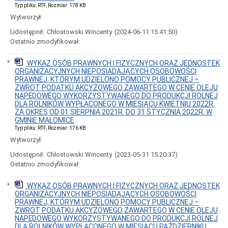
Rady
Typ pliku: RTF, Rozmiar: 178 KB
Miejskiej
Wytworzył:
w
Małomicach
Udostępnił:
Chłostowski Wincenty
(2024-06-11 15:41:50)
2024
Ostatnio zmodyfikował:
r.
Wybory
WYKAZ OSÓB PRAWNYCH I FIZYCZNYCH ORAZ JEDNOSTEK
do
ORGANIZACYJNYCH NIEPOSIADAJĄCYCH OSOBOWOŚCI
Parlamenty
PRAWNEJ, KTÓRYM UDZIELONO POMOCY PUBLICZNEJ –
Europejskiego
ZWROT PODATKU AKCYZOWEGO ZAWARTEGO W CENIE OLEJU
2024r.
NAPĘDOWEGO WYKORZYSTYWANEGO DO PRODUKCJI ROLNEJ
Wybory
DLA ROLNIKÓW WYPŁACONEGO W MIESIĄCU KWIETNIU 2022R.
Samorządowe
ZA OKRES OD 01 SIERPNIA 2021R. DO 31 STYCZNIA 2022R. W
2024r.
GMINIE MAŁOMICE
Typ pliku: RTF, Rozmiar: 176 KB
Wybory
uzupełniające
Wytworzył:
do
Udostępnił:
Chłostowski Wincenty
(2023-05-31 15:20:37)
Rady
Miejskiej
Ostatnio zmodyfikował:
w
Małomicach
WYKAZ OSÓB PRAWNYCH I FIZYCZNYCH ORAZ JEDNOSTEK
zarządzone
ORGANIZACYJNYCH NIEPOSIADAJĄCYCH OSOBOWOŚCI
na
PRAWNEJ, KTÓRYM UDZIELONO POMOCY PUBLICZNEJ –
22
ZWROT PODATKU AKCYZOWEGO ZAWARTEGO W CENIE OLEJU
maja
NAPĘDOWEGO WYKORZYSTYWANEGO DO PRODUKCJI ROLNEJ
2022
DLA ROLNIKÓW WYPŁACONEGO W MIESIĄCU PAŹDZIERNIKU