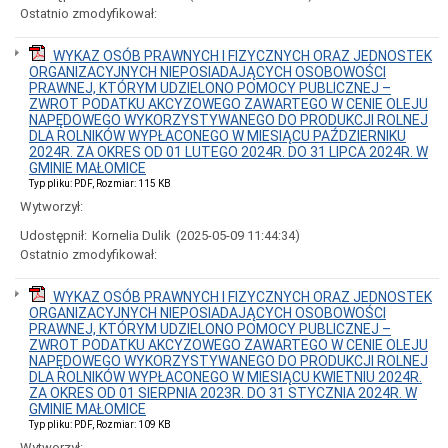
gospodarcza
Ostatnio zmodyfikował:
Gospodarka
komunalna
WYKAZ OSÓB PRAWNYCH I FIZYCZNYCH ORAZ JEDNOSTEK
ORGANIZACYJNYCH NIEPOSIADAJĄCYCH OSOBOWOŚCI
Małżeństwa,
PRAWNEJ, KTÓRYM UDZIELONO POMOCY PUBLICZNEJ –
narodziny,
ZWROT PODATKU AKCYZOWEGO ZAWARTEGO W CENIE OLEJU
zgony
NAPĘDOWEGO WYKORZYSTYWANEGO DO PRODUKCJI ROLNEJ
Meldunki
DLA ROLNIKÓW WYPŁACONEGO W MIESIĄCU PAŹDZIERNIKU
2024R. ZA OKRES OD 01 LUTEGO 2024R. DO 31 LIPCA 2024R. W
Dowody
GMINIE MAŁOMICE
osobiste
Typ pliku: PDF, Rozmiar: 115 KB
Mieszkania
Wytworzył:
Nieruchomości
Udostępnił:
Kornelia Dulik
(2025-05-09 11:44:34)
Podatki
Ostatnio zmodyfikował:
i
opłaty
lokalne
WYKAZ OSÓB PRAWNYCH I FIZYCZNYCH ORAZ JEDNOSTEK
ORGANIZACYJNYCH NIEPOSIADAJĄCYCH OSOBOWOŚCI
Planowanie
PRAWNEJ, KTÓRYM UDZIELONO POMOCY PUBLICZNEJ –
i
ZWROT PODATKU AKCYZOWEGO ZAWARTEGO W CENIE OLEJU
zagospodarowanie
NAPĘDOWEGO WYKORZYSTYWANEGO DO PRODUKCJI ROLNEJ
przestrzenne
DLA ROLNIKÓW WYPŁACONEGO W MIESIĄCU KWIETNIU 2024R.
oraz
ZA OKRES OD 01 SIERPNIA 2023R. DO 31 STYCZNIA 2024R. W
budownictwo
GMINIE MAŁOMICE
Ochrona
Typ pliku: PDF, Rozmiar: 109 KB
Środowiska
Wytworzył: