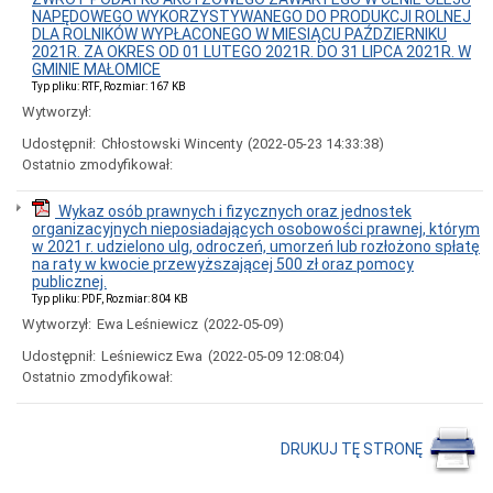
Rada
NAPĘDOWEGO WYKORZYSTYWANEGO DO PRODUKCJI ROLNEJ
Miejska
DLA ROLNIKÓW WYPŁACONEGO W MIESIĄCU PAŹDZIERNIKU
2021R. ZA OKRES OD 01 LUTEGO 2021R. DO 31 LIPCA 2021R. W
Ogłoszenia
GMINIE MAŁOMICE
Struktura
Typ pliku: RTF, Rozmiar: 167 KB
Rady
Wytworzył:
Miejskiej
Kompetencje
Udostępnił:
Chłostowski Wincenty
(2022-05-23 14:33:38)
Ostatnio zmodyfikował:
Sesje
Rady
Miejskiej
Wykaz osób prawnych i fizycznych oraz jednostek
-
organizacyjnych nieposiadających osobowości prawnej, którym
Protokoły
w 2021 r. udzielono ulg, odroczeń, umorzeń lub rozłożono spłatę
Transmisja
na raty w kwocie przewyższającej 500 zł oraz pomocy
obrad
publicznej.
i
Typ pliku: PDF, Rozmiar: 804 KB
Wykaz
Wytworzył:
Ewa Leśniewicz
(2022-05-09)
imiennych
głosowań
Udostępnił:
Leśniewicz Ewa
(2022-05-09 12:08:04)
radnych
Ostatnio zmodyfikował:
Obwieszczenia
Burmistrza
Gminny
DRUKUJ TĘ STRONĘ
Program
Rewitalizacji
dla