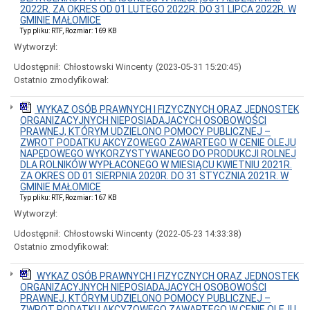
r.
2022R. ZA OKRES OD 01 LUTEGO 2022R. DO 31 LIPCA 2022R. W
Referendum
GMINIE MAŁOMICE
ogólnokrajowe
Typ pliku: RTF, Rozmiar: 169 KB
zarządzone
Wytworzył:
na
dzień
Udostępnił:
Chłostowski Wincenty
(2023-05-31 15:20:45)
15
Ostatnio zmodyfikował:
października
2023
r.
WYKAZ OSÓB PRAWNYCH I FIZYCZNYCH ORAZ JEDNOSTEK
ORGANIZACYJNYCH NIEPOSIADAJACYCH OSOBOWOŚCI
Wybory
PRAWNEJ, KTÓRYM UDZIELONO POMOCY PUBLICZNEJ –
do
ZWROT PODATKU AKCYZOWEGO ZAWARTEGO W CENIE OLEJU
Sejmu
NAPĘDOWEGO WYKORZYSTYWANEGO DO PRODUKCJI ROLNEJ
Rzeczypospolitej
DLA ROLNIKÓW WYPŁACONEGO W MIESIĄCU KWIETNIU 2021R.
Polskiej
ZA OKRES OD 01 SIERPNIA 2020R. DO 31 STYCZNIA 2021R. W
i
GMINIE MAŁOMICE
do
Typ pliku: RTF, Rozmiar: 167 KB
Senatu
Rzeczypospolitej
Wytworzył:
Polskiej
zarządzone
Udostępnił:
Chłostowski Wincenty
(2022-05-23 14:33:38)
na
Ostatnio zmodyfikował:
dzień
15
WYKAZ OSÓB PRAWNYCH I FIZYCZNYCH ORAZ JEDNOSTEK
października
ORGANIZACYJNYCH NIEPOSIADAJACYCH OSOBOWOŚCI
2023
PRAWNEJ, KTÓRYM UDZIELONO POMOCY PUBLICZNEJ –
r
ZWROT PODATKU AKCYZOWEGO ZAWARTEGO W CENIE OLEJU