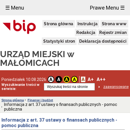
×
☰ Menu
Prawe Menu ☰
Urząd
Strona główna
Instrukcja
Strona www
Miejski
Ochrona
Redakcja
Rejestr zmian
Danych
Osobowych
Statystyki stron
Deklaracja dostępności
Dane
URZĄD MIEJSKI w
adresowe
Dostępność
MAŁOMICACH
-
Raport
Dni
A
A+
A++
A
A
A
A
Poniedziałek 10.08.2026
i
Wyszukiwanie treści w
godziny
zaawansowane
serwisie:
otwarcia
Aktualności
Strona główna
Finanse i budżet
Regulamin
Informacja z art. 37 ustawy o finansach publicznych - pomoc
Organizacyjny
publiczna
Kierownictwo
Informacja z art. 37 ustawy o finansach publicznych -
Urzędu
pomoc publiczna
Wydziały