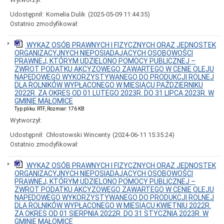
Inne
Udostępnił:
Kornelia Dulik
(2025-05-09 11:44:35)
Koncesje
Ostatnio zmodyfikował:
alkoholowe
Gospodarowanie
WYKAZ OSÓB PRAWNYCH I FIZYCZNYCH ORAZ JEDNOSTEK
odpadami
ORGANIZACYJNYCH NIEPOSIADAJĄCYCH OSOBOWOŚCI
komunalnymi
PRAWNEJ, KTÓRYM UDZIELONO POMOCY PUBLICZNEJ –
Wybory
ZWROT PODATKU AKCYZOWEGO ZAWARTEGO W CENIE OLEJU
Wybory
NAPĘDOWEGO WYKORZYSTYWANEGO DO PRODUKCJI ROLNEJ
Prezydenta
DLA ROLNIKÓW WYPŁACONEGO W MIESIĄCU PAŹDZIERNIKU
Rzeczypospolitej
2022R. ZA OKRES OD 01 LUTEGO 2023R. DO 31 LIPCA 2023R. W
Polskiej
GMINIE MAŁOMICE
2025
Typ pliku: RTF, Rozmiar: 176 KB
r.
Wytworzył:
Wybory
Udostępnił:
Chłostowski Wincenty
(2024-06-11 15:35:24)
uzupełniające
Ostatnio zmodyfikował:
do
Rady
Miejskiej
WYKAZ OSÓB PRAWNYCH I FIZYCZNYCH ORAZ JEDNOSTEK
w
ORGANIZACYJNYCH NIEPOSIADAJĄCYCH OSOBOWOŚCI
Małomicach
PRAWNEJ, KTÓRYM UDZIELONO POMOCY PUBLICZNEJ –
2025
ZWROT PODATKU AKCYZOWEGO ZAWARTEGO W CENIE OLEJU
r.
NAPĘDOWEGO WYKORZYSTYWANEGO DO PRODUKCJI ROLNEJ
Wybory
DLA ROLNIKÓW WYPŁACONEGO W MIESIĄCU KWIETNIU 2022R.
uzupełniające
ZA OKRES OD 01 SIERPNIA 2022R. DO 31 STYCZNIA 2023R. W
do
GMINIE MAŁOMICE